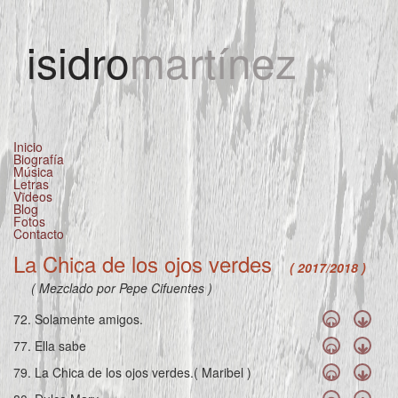
Jump to navigation
isidro
martínez
Inicio
Biografía
Música
Letras
Vïdeos
Blog
Fotos
Contacto
La Chica de los ojos verdes
( 2017/2018 )
( Mezclado por Pepe Cifuentes )
72. Solamente amigos.
77. Ella sabe
79. La Chica de los ojos verdes.( Maribel )