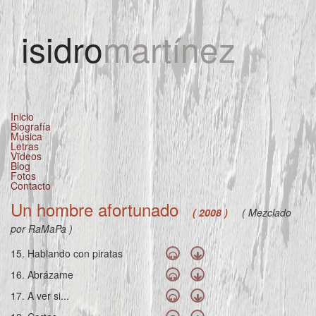
Jump to navigation
isidro
martínez
Inicio
Biografía
Música
Letras
Vïdeos
Blog
Fotos
Contacto
Un hombre afortunado
( 2008 )
( Mezclado
por RaMaPa )
15. Hablando con piratas
16. Abrázame
17. A ver si...