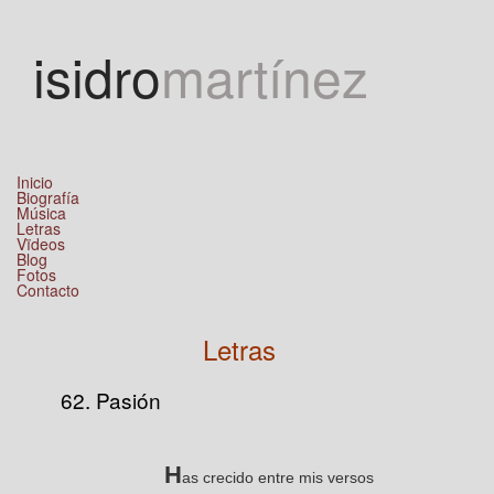
Jump to navigation
isidro
martínez
Inicio
Biografía
Música
Letras
Vïdeos
Blog
Fotos
Contacto
Letras
62. Pasión
H
as crecido entre mis versos