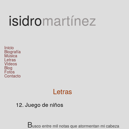
Jump to navigation
isidro
martínez
Inicio
Biografía
Música
Letras
Vïdeos
Blog
Fotos
Contacto
Letras
12. Juego de niños
B
usco entre mil notas que atormentan mi cabeza