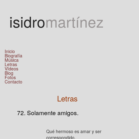
Jump to navigation
isidro
martínez
Inicio
Biografía
Música
Letras
Vïdeos
Blog
Fotos
Contacto
Letras
72. Solamente amigos.
Qué hermoso es amar y ser
correspondido.