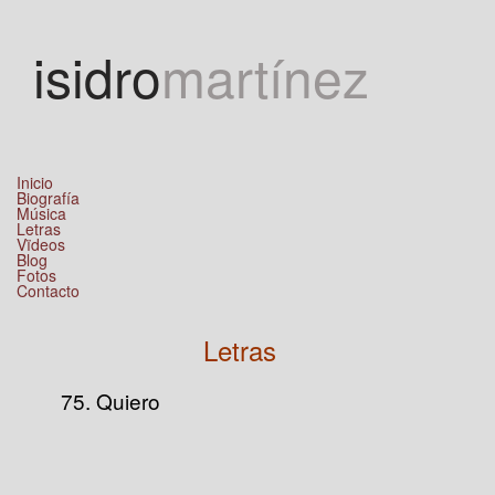
Jump to navigation
isidro
martínez
Inicio
Biografía
Música
Letras
Vïdeos
Blog
Fotos
Contacto
Letras
75. Quiero