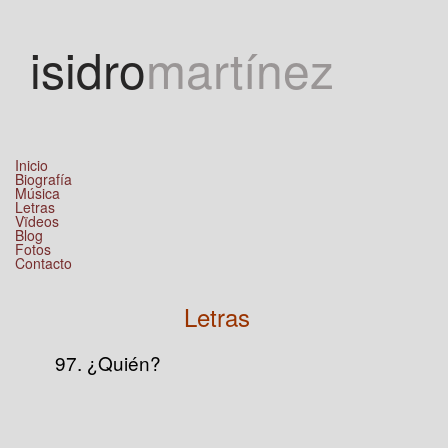
Jump to navigation
isidro
martínez
Inicio
Biografía
Música
Letras
Vïdeos
Blog
Fotos
Contacto
Letras
97. ¿Quién?