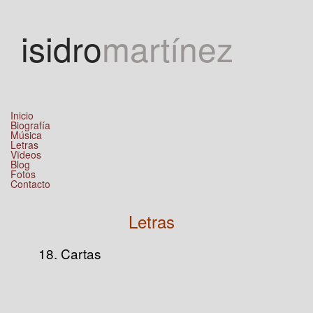
Jump to navigation
isidro
martínez
Inicio
Biografía
Música
Letras
Vïdeos
Blog
Fotos
Contacto
Letras
18. Cartas