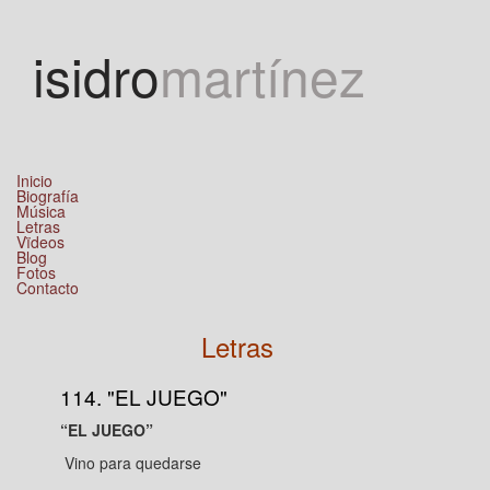
Jump to navigation
isidro
martínez
Inicio
Biografía
Música
Letras
Vïdeos
Blog
Fotos
Contacto
Letras
114. "EL JUEGO"
“EL JUEGO”
Vino para quedarse