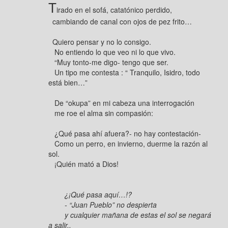
T
irado en el sofá, catatónico perdido,
cambiando de canal con ojos de pez frito…
Quiero pensar y no lo consigo.
No entiendo lo que veo ni lo que vivo.
“Muy tonto-me digo- tengo que ser.
Un tipo me contesta : “ Tranquilo, Isidro, todo
está bien…”
De “okupa” en mi cabeza una interrogación
me roe el alma sin compasión:
¿Qué pasa ahí afuera?- no hay contestación-
Como un perro, en invierno, duerme la razón al
sol.
¡Quién mató a Dios!
¿¡Qué pasa aquí…!?
- “Juan Pueblo” no despierta
y cualquier mañana de estas el sol se negará
a salir..