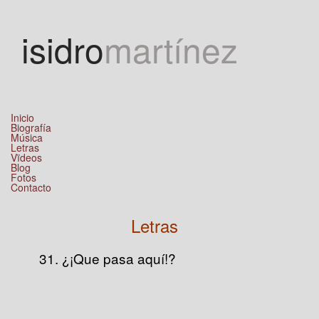
Jump to navigation
isidro
martínez
Inicio
Biografía
Música
Letras
Vïdeos
Blog
Fotos
Contacto
Letras
31. ¿¡Que pasa aquí!?