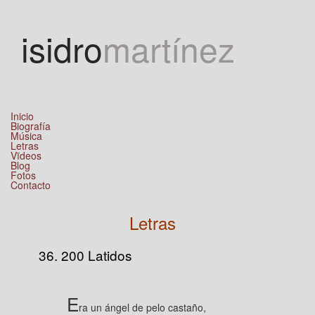
Jump to navigation
isidro
martínez
Inicio
Biografía
Música
Letras
Vïdeos
Blog
Fotos
Contacto
Letras
36. 200 Latidos
E
ra un ángel de pelo castaño,