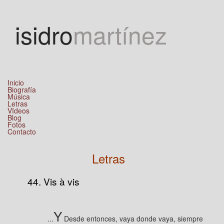
Jump to navigation
isidro
martínez
Inicio
Biografía
Música
Letras
Vïdeos
Blog
Fotos
Contacto
Letras
44. Vis à vis
Y
...
Desde entonces, vaya donde vaya, siempre