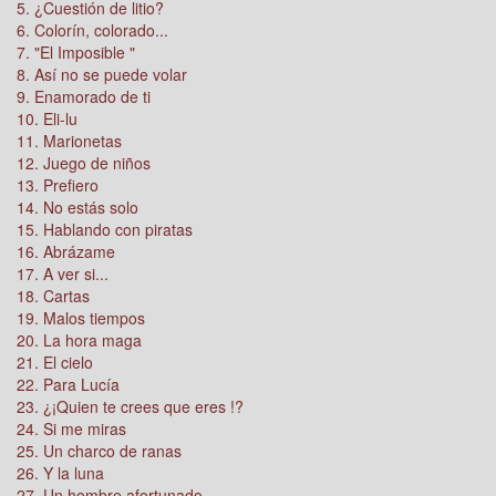
5. ¿Cuestión de litio?
6. Colorín, colorado...
7. "El Imposible "
8. Así no se puede volar
9. Enamorado de ti
10. Eli-lu
11. Marionetas
12. Juego de niños
13. Prefiero
14. No estás solo
15. Hablando con piratas
16. Abrázame
17. A ver si...
18. Cartas
19. Malos tiempos
20. La hora maga
21. El cielo
22. Para Lucía
23. ¿¡Quien te crees que eres !?
24. Si me miras
25. Un charco de ranas
26. Y la luna
27. Un hombre afortunado