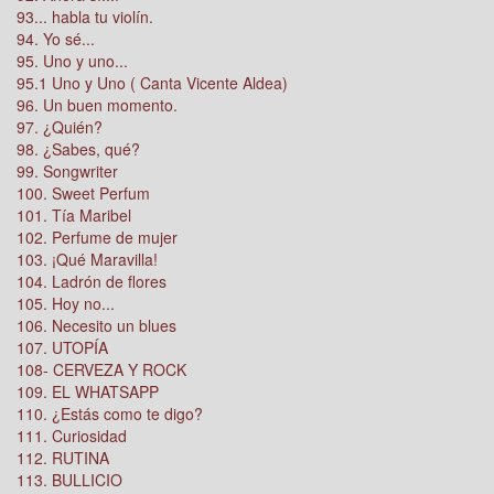
93... habla tu violín.
94. Yo sé...
95. Uno y uno...
95.1 Uno y Uno ( Canta Vicente Aldea)
96. Un buen momento.
97. ¿Quién?
98. ¿Sabes, qué?
99. Songwriter
100. Sweet Perfum
101. Tía Maribel
102. Perfume de mujer
103. ¡Qué Maravilla!
104. Ladrón de flores
105. Hoy no...
106. Necesito un blues
107. UTOPÍA
108- CERVEZA Y ROCK
109. EL WHATSAPP
110. ¿Estás como te digo?
111. Curiosidad
112. RUTINA
113. BULLICIO