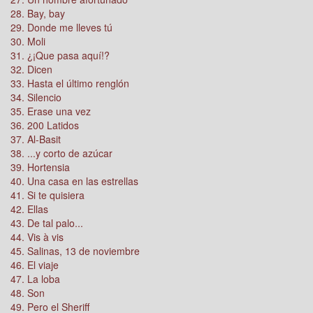
28. Bay, bay
29. Donde me lleves tú
30. Moli
31. ¿¡Que pasa aquí!?
32. Dicen
33. Hasta el último renglón
34. Silencio
35. Erase una vez
36. 200 Latidos
37. Al-Basit
38. ...y corto de azúcar
39. Hortensia
40. Una casa en las estrellas
41. Si te quisiera
42. Ellas
43. De tal palo...
44. Vis à vis
45. Salinas, 13 de noviembre
46. El viaje
47. La loba
48. Son
49. Pero el Sheriff