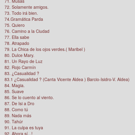
71. Musas
72. Solamente amigos.
73. Todo irá bien.
74.Gramática Parda
75. Quiero
76. Camino a la Ciudad
77. Ella sabe
78. Atrapado
79. La Chica de los ojos verdes.( Maribel )
80. Dulce Mary.
81. Un Rayo de Luz
82. Rojo Carmín
83. ¿Casualidad ?
83.1 ¿Casualidad ? (Canta Vicente Aldea ) Barcio-Isidro-V. Aldea)
84. Magia.
85. Suave
86. Se lo cuento al viento.
87. De Isi a Dro
88. Como tú
89. Nada más
90. Tahúr
91. La culpa es tuya
92. Ahora sí...!