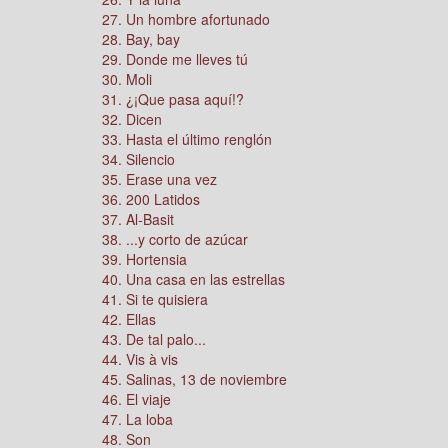
27. Un hombre afortunado
28. Bay, bay
29. Donde me lleves tú
30. Moli
31. ¿¡Que pasa aquí!?
32. Dicen
33. Hasta el último renglón
34. Silencio
35. Erase una vez
36. 200 Latidos
37. Al-Basit
38. ...y corto de azúcar
39. Hortensia
40. Una casa en las estrellas
41. Si te quisiera
42. Ellas
43. De tal palo...
44. Vis à vis
45. Salinas, 13 de noviembre
46. El viaje
47. La loba
48. Son