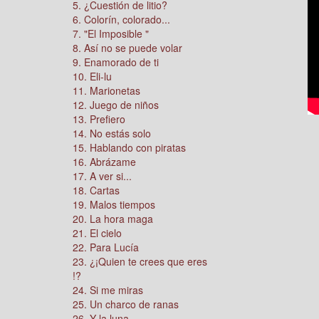
5. ¿Cuestión de litio?
6. Colorín, colorado...
7. "El Imposible "
8. Así no se puede volar
9. Enamorado de ti
10. Eli-lu
11. Marionetas
12. Juego de niños
13. Prefiero
14. No estás solo
15. Hablando con piratas
16. Abrázame
17. A ver si...
18. Cartas
19. Malos tiempos
20. La hora maga
21. El cielo
22. Para Lucía
23. ¿¡Quien te crees que eres
!?
24. Si me miras
25. Un charco de ranas
26. Y la luna