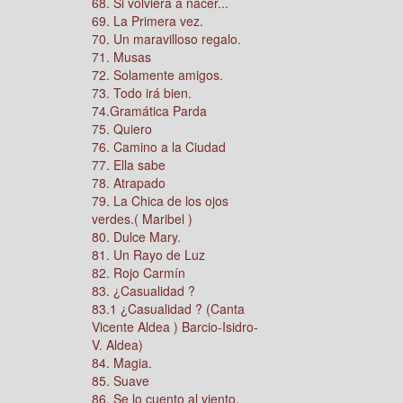
68. Si volviera a nacer...
69. La Primera vez.
70. Un maravilloso regalo.
71. Musas
72. Solamente amigos.
73. Todo irá bien.
74.Gramática Parda
75. Quiero
76. Camino a la Ciudad
77. Ella sabe
78. Atrapado
79. La Chica de los ojos
verdes.( Maribel )
80. Dulce Mary.
81. Un Rayo de Luz
82. Rojo Carmín
83. ¿Casualidad ?
83.1 ¿Casualidad ? (Canta
Vicente Aldea ) Barcio-Isidro-
V. Aldea)
84. Magia.
85. Suave
86. Se lo cuento al viento.