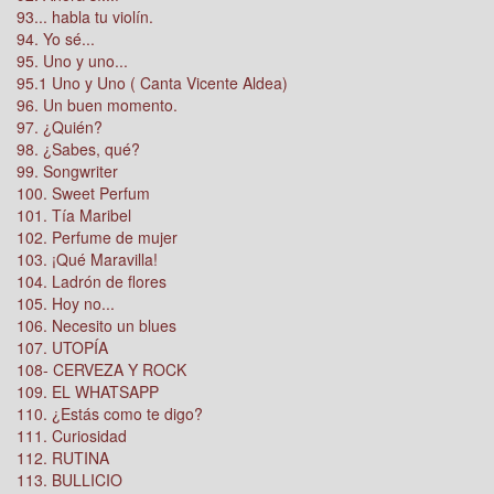
93... habla tu violín.
94. Yo sé...
95. Uno y uno...
95.1 Uno y Uno ( Canta Vicente Aldea)
96. Un buen momento.
97. ¿Quién?
98. ¿Sabes, qué?
99. Songwriter
100. Sweet Perfum
101. Tía Maribel
102. Perfume de mujer
103. ¡Qué Maravilla!
104. Ladrón de flores
105. Hoy no...
106. Necesito un blues
107. UTOPÍA
108- CERVEZA Y ROCK
109. EL WHATSAPP
110. ¿Estás como te digo?
111. Curiosidad
112. RUTINA
113. BULLICIO