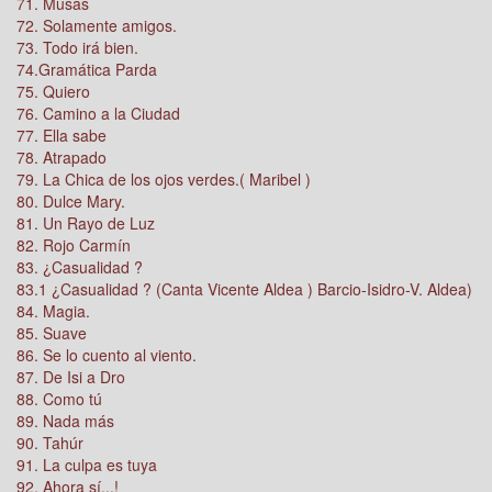
71. Musas
72. Solamente amigos.
73. Todo irá bien.
74.Gramática Parda
75. Quiero
76. Camino a la Ciudad
77. Ella sabe
78. Atrapado
79. La Chica de los ojos verdes.( Maribel )
80. Dulce Mary.
81. Un Rayo de Luz
82. Rojo Carmín
83. ¿Casualidad ?
83.1 ¿Casualidad ? (Canta Vicente Aldea ) Barcio-Isidro-V. Aldea)
84. Magia.
85. Suave
86. Se lo cuento al viento.
87. De Isi a Dro
88. Como tú
89. Nada más
90. Tahúr
91. La culpa es tuya
92. Ahora sí...!