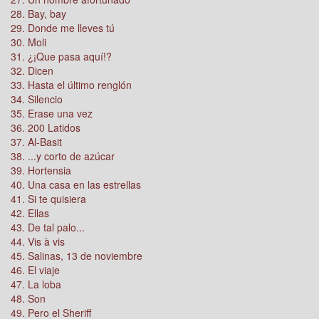
28. Bay, bay
29. Donde me lleves tú
30. Moli
31. ¿¡Que pasa aquí!?
32. Dicen
33. Hasta el último renglón
34. Silencio
35. Erase una vez
36. 200 Latidos
37. Al-Basit
38. ...y corto de azúcar
39. Hortensia
40. Una casa en las estrellas
41. Si te quisiera
42. Ellas
43. De tal palo...
44. Vis à vis
45. Salinas, 13 de noviembre
46. El viaje
47. La loba
48. Son
49. Pero el Sheriff