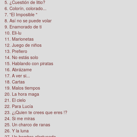
5. ¿Cuestión de litio?
6. Colorín, colorado...
7. "El Imposible "
8. Así no se puede volar
9. Enamorado de ti
10. Eli-lu
11. Marionetas
12. Juego de niños
13. Prefiero
14. No estás solo
15. Hablando con piratas
16. Abrázame
17. A ver si...
18. Cartas
19. Malos tiempos
20. La hora maga
21. El cielo
22. Para Lucía
23. ¿¡Quien te crees que eres !?
24. Si me miras
25. Un charco de ranas
26. Y la luna
27. Un hombre afortunado