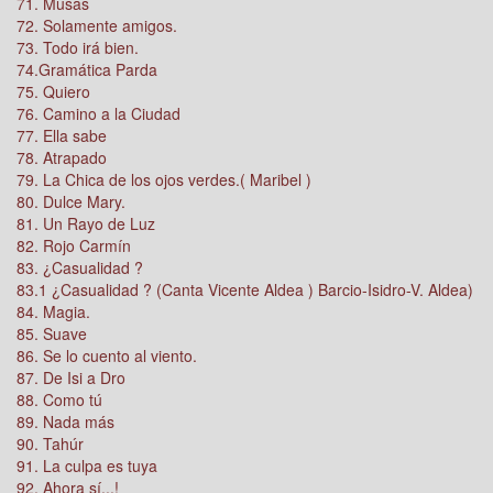
71. Musas
72. Solamente amigos.
73. Todo irá bien.
74.Gramática Parda
75. Quiero
76. Camino a la Ciudad
77. Ella sabe
78. Atrapado
79. La Chica de los ojos verdes.( Maribel )
80. Dulce Mary.
81. Un Rayo de Luz
82. Rojo Carmín
83. ¿Casualidad ?
83.1 ¿Casualidad ? (Canta Vicente Aldea ) Barcio-Isidro-V. Aldea)
84. Magia.
85. Suave
86. Se lo cuento al viento.
87. De Isi a Dro
88. Como tú
89. Nada más
90. Tahúr
91. La culpa es tuya
92. Ahora sí...!