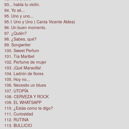
93... habla tu violín.
94. Yo sé...
95. Uno y uno...
95.1 Uno y Uno ( Canta Vicente Aldea)
96. Un buen momento.
97. ¿Quién?
98. ¿Sabes, qué?
99. Songwriter
100. Sweet Perfum
101. Tía Maribel
102. Perfume de mujer
103. ¡Qué Maravilla!
104. Ladrón de flores
105. Hoy no...
106. Necesito un blues
107. UTOPÍA
108- CERVEZA Y ROCK
109. EL WHATSAPP
110. ¿Estás como te digo?
111. Curiosidad
112. RUTINA
113. BULLICIO