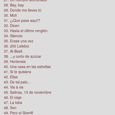
28. Bay, bay
29. Donde me lleves tú
30. Moli
31. ¿¡Que pasa aquí!?
32. Dicen
33. Hasta el último renglón
34. Silencio
35. Erase una vez
36. 200 Latidos
37. Al-Basit
38. ...y corto de azúcar
39. Hortensia
40. Una casa en las estrellas
41. Si te quisiera
42. Ellas
43. De tal palo...
44. Vis à vis
45. Salinas, 13 de noviembre
46. El viaje
47. La loba
48. Son
49. Pero el Sheriff