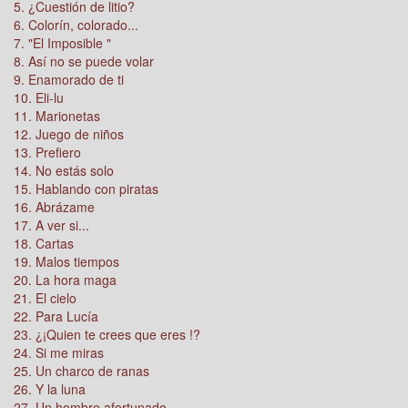
5. ¿Cuestión de litio?
6. Colorín, colorado...
7. "El Imposible "
8. Así no se puede volar
9. Enamorado de ti
10. Eli-lu
11. Marionetas
12. Juego de niños
13. Prefiero
14. No estás solo
15. Hablando con piratas
16. Abrázame
17. A ver si...
18. Cartas
19. Malos tiempos
20. La hora maga
21. El cielo
22. Para Lucía
23. ¿¡Quien te crees que eres !?
24. Si me miras
25. Un charco de ranas
26. Y la luna
27. Un hombre afortunado