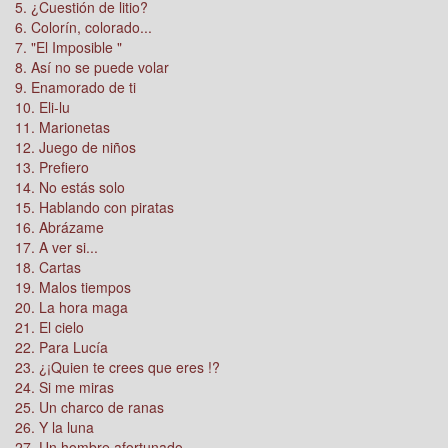
5. ¿Cuestión de litio?
6. Colorín, colorado...
7. "El Imposible "
8. Así no se puede volar
9. Enamorado de ti
10. Eli-lu
11. Marionetas
12. Juego de niños
13. Prefiero
14. No estás solo
15. Hablando con piratas
16. Abrázame
17. A ver si...
18. Cartas
19. Malos tiempos
20. La hora maga
21. El cielo
22. Para Lucía
23. ¿¡Quien te crees que eres !?
24. Si me miras
25. Un charco de ranas
26. Y la luna
27. Un hombre afortunado