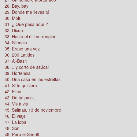
28. Bay, bay
29. Donde me lleves tú
30. Moli
31. ¿¡Que pasa aquí!?
32. Dicen
33. Hasta el último renglón
34. Silencio
35. Erase una vez
36. 200 Latidos
37. Al-Basit
38. ...y corto de azúcar
39. Hortensia
40. Una casa en las estrellas
41. Si te quisiera
42. Ellas
43. De tal palo...
44. Vis à vis
45. Salinas, 13 de noviembre
46. El viaje
47. La loba
48. Son
49. Pero el Sheriff