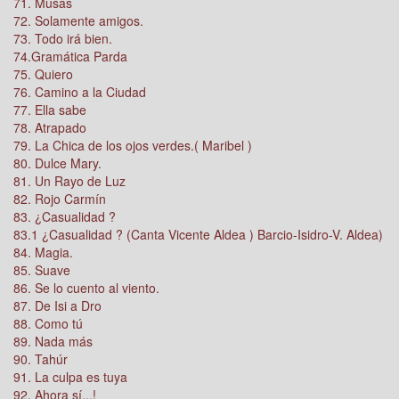
71. Musas
72. Solamente amigos.
73. Todo irá bien.
74.Gramática Parda
75. Quiero
76. Camino a la Ciudad
77. Ella sabe
78. Atrapado
79. La Chica de los ojos verdes.( Maribel )
80. Dulce Mary.
81. Un Rayo de Luz
82. Rojo Carmín
83. ¿Casualidad ?
83.1 ¿Casualidad ? (Canta Vicente Aldea ) Barcio-Isidro-V. Aldea)
84. Magia.
85. Suave
86. Se lo cuento al viento.
87. De Isi a Dro
88. Como tú
89. Nada más
90. Tahúr
91. La culpa es tuya
92. Ahora sí...!