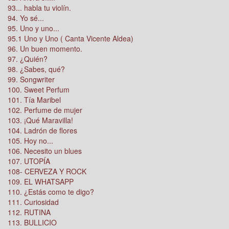
93... habla tu violín.
94. Yo sé...
95. Uno y uno...
95.1 Uno y Uno ( Canta Vicente Aldea)
96. Un buen momento.
97. ¿Quién?
98. ¿Sabes, qué?
99. Songwriter
100. Sweet Perfum
101. Tía Maribel
102. Perfume de mujer
103. ¡Qué Maravilla!
104. Ladrón de flores
105. Hoy no...
106. Necesito un blues
107. UTOPÍA
108- CERVEZA Y ROCK
109. EL WHATSAPP
110. ¿Estás como te digo?
111. Curiosidad
112. RUTINA
113. BULLICIO