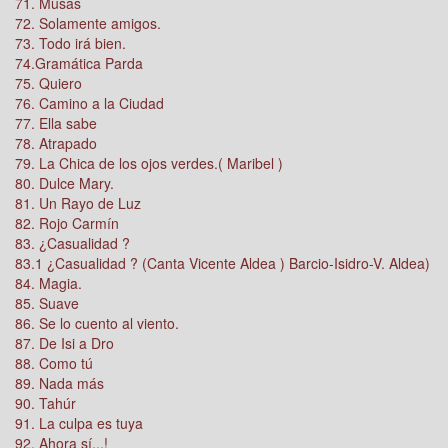
71. Musas
72. Solamente amigos.
73. Todo irá bien.
74.Gramática Parda
75. Quiero
76. Camino a la Ciudad
77. Ella sabe
78. Atrapado
79. La Chica de los ojos verdes.( Maribel )
80. Dulce Mary.
81. Un Rayo de Luz
82. Rojo Carmín
83. ¿Casualidad ?
83.1 ¿Casualidad ? (Canta Vicente Aldea ) Barcio-Isidro-V. Aldea)
84. Magia.
85. Suave
86. Se lo cuento al viento.
87. De Isi a Dro
88. Como tú
89. Nada más
90. Tahúr
91. La culpa es tuya
92. Ahora sí...!