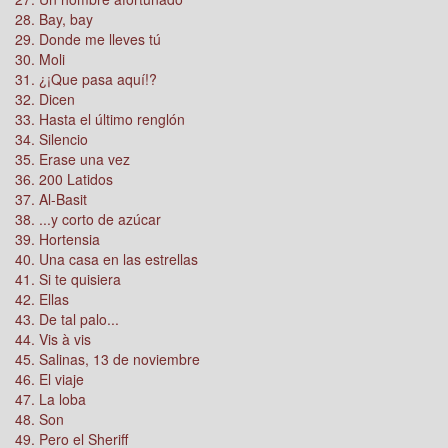
28. Bay, bay
29. Donde me lleves tú
30. Moli
31. ¿¡Que pasa aquí!?
32. Dicen
33. Hasta el último renglón
34. Silencio
35. Erase una vez
36. 200 Latidos
37. Al-Basit
38. ...y corto de azúcar
39. Hortensia
40. Una casa en las estrellas
41. Si te quisiera
42. Ellas
43. De tal palo...
44. Vis à vis
45. Salinas, 13 de noviembre
46. El viaje
47. La loba
48. Son
49. Pero el Sheriff