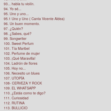
93... habla tu violín.
94. Yo sé...
95. Uno y uno...
95.1 Uno y Uno ( Canta Vicente Aldea)
96. Un buen momento.
97. ¿Quién?
98. ¿Sabes, qué?
99. Songwriter
100. Sweet Perfum
101. Tía Maribel
102. Perfume de mujer
103. ¡Qué Maravilla!
104. Ladrón de flores
105. Hoy no...
106. Necesito un blues
107. UTOPÍA
108- CERVEZA Y ROCK
109. EL WHATSAPP
110. ¿Estás como te digo?
111. Curiosidad
112. RUTINA
113. BULLICIO