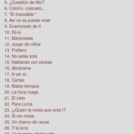
5. ¿Cuestión de litio?
6. Colorín, colorado...
7. "El Imposible "
8. Así no se puede volar
9. Enamorado de ti
10. Eli-lu
11. Marionetas
12. Juego de niños
13. Prefiero
14. No estás solo
15. Hablando con piratas
16. Abrázame
17. A ver si...
18. Cartas
19. Malos tiempos
20. La hora maga
21. El cielo
22. Para Lucía
23. ¿¡Quien te crees que eres !?
24. Si me miras
25. Un charco de ranas
26. Y la luna
27. Un hombre afortunado