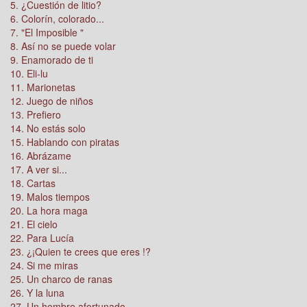
5. ¿Cuestión de litio?
6. Colorín, colorado...
7. "El Imposible "
8. Así no se puede volar
9. Enamorado de ti
10. Eli-lu
11. Marionetas
12. Juego de niños
13. Prefiero
14. No estás solo
15. Hablando con piratas
16. Abrázame
17. A ver si...
18. Cartas
19. Malos tiempos
20. La hora maga
21. El cielo
22. Para Lucía
23. ¿¡Quien te crees que eres !?
24. Si me miras
25. Un charco de ranas
26. Y la luna
27. Un hombre afortunado