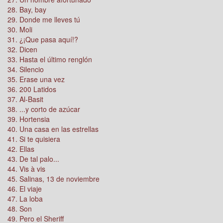
28. Bay, bay
29. Donde me lleves tú
30. Moli
31. ¿¡Que pasa aquí!?
32. Dicen
33. Hasta el último renglón
34. Silencio
35. Erase una vez
36. 200 Latidos
37. Al-Basit
38. ...y corto de azúcar
39. Hortensia
40. Una casa en las estrellas
41. Si te quisiera
42. Ellas
43. De tal palo...
44. Vis à vis
45. Salinas, 13 de noviembre
46. El viaje
47. La loba
48. Son
49. Pero el Sheriff