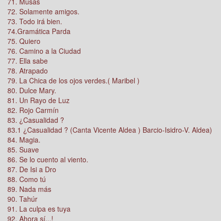
71. Musas
72. Solamente amigos.
73. Todo irá bien.
74.Gramática Parda
75. Quiero
76. Camino a la Ciudad
77. Ella sabe
78. Atrapado
79. La Chica de los ojos verdes.( Maribel )
80. Dulce Mary.
81. Un Rayo de Luz
82. Rojo Carmín
83. ¿Casualidad ?
83.1 ¿Casualidad ? (Canta Vicente Aldea ) Barcio-Isidro-V. Aldea)
84. Magia.
85. Suave
86. Se lo cuento al viento.
87. De Isi a Dro
88. Como tú
89. Nada más
90. Tahúr
91. La culpa es tuya
92. Ahora sí...!