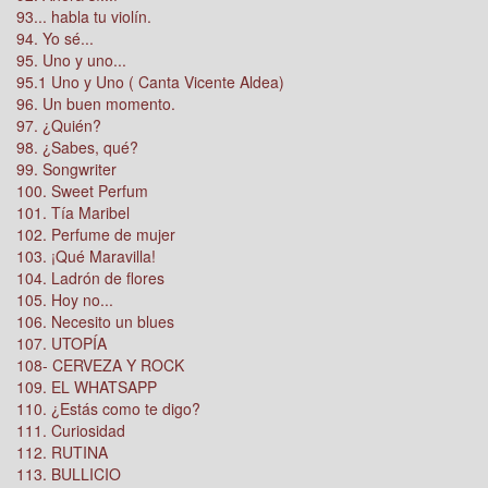
93... habla tu violín.
94. Yo sé...
95. Uno y uno...
95.1 Uno y Uno ( Canta Vicente Aldea)
96. Un buen momento.
97. ¿Quién?
98. ¿Sabes, qué?
99. Songwriter
100. Sweet Perfum
101. Tía Maribel
102. Perfume de mujer
103. ¡Qué Maravilla!
104. Ladrón de flores
105. Hoy no...
106. Necesito un blues
107. UTOPÍA
108- CERVEZA Y ROCK
109. EL WHATSAPP
110. ¿Estás como te digo?
111. Curiosidad
112. RUTINA
113. BULLICIO