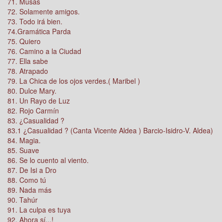
71. Musas
72. Solamente amigos.
73. Todo irá bien.
74.Gramática Parda
75. Quiero
76. Camino a la Ciudad
77. Ella sabe
78. Atrapado
79. La Chica de los ojos verdes.( Maribel )
80. Dulce Mary.
81. Un Rayo de Luz
82. Rojo Carmín
83. ¿Casualidad ?
83.1 ¿Casualidad ? (Canta Vicente Aldea ) Barcio-Isidro-V. Aldea)
84. Magia.
85. Suave
86. Se lo cuento al viento.
87. De Isi a Dro
88. Como tú
89. Nada más
90. Tahúr
91. La culpa es tuya
92. Ahora sí...!