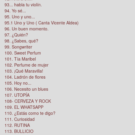
93... habla tu violín.
94. Yo sé...
95. Uno y uno...
95.1 Uno y Uno ( Canta Vicente Aldea)
96. Un buen momento.
97. ¿Quién?
98. ¿Sabes, qué?
99. Songwriter
100. Sweet Perfum
101. Tía Maribel
102. Perfume de mujer
103. ¡Qué Maravilla!
104. Ladrón de flores
105. Hoy no...
106. Necesito un blues
107. UTOPÍA
108- CERVEZA Y ROCK
109. EL WHATSAPP
110. ¿Estás como te digo?
111. Curiosidad
112. RUTINA
113. BULLICIO