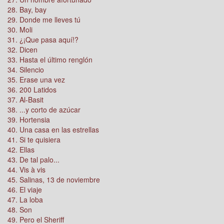
28. Bay, bay
29. Donde me lleves tú
30. Moli
31. ¿¡Que pasa aquí!?
32. Dicen
33. Hasta el último renglón
34. Silencio
35. Erase una vez
36. 200 Latidos
37. Al-Basit
38. ...y corto de azúcar
39. Hortensia
40. Una casa en las estrellas
41. Si te quisiera
42. Ellas
43. De tal palo...
44. Vis à vis
45. Salinas, 13 de noviembre
46. El viaje
47. La loba
48. Son
49. Pero el Sheriff