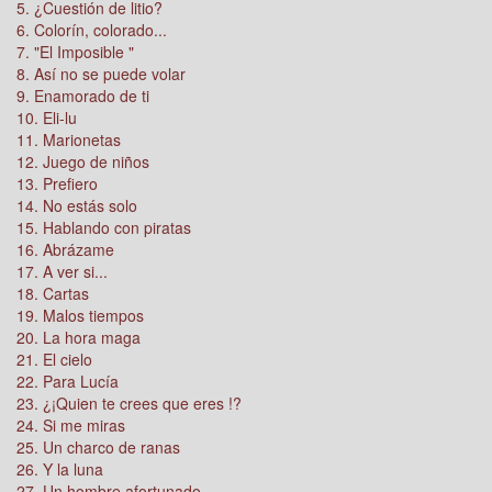
5. ¿Cuestión de litio?
6. Colorín, colorado...
7. "El Imposible "
8. Así no se puede volar
9. Enamorado de ti
10. Eli-lu
11. Marionetas
12. Juego de niños
13. Prefiero
14. No estás solo
15. Hablando con piratas
16. Abrázame
17. A ver si...
18. Cartas
19. Malos tiempos
20. La hora maga
21. El cielo
22. Para Lucía
23. ¿¡Quien te crees que eres !?
24. Si me miras
25. Un charco de ranas
26. Y la luna
27. Un hombre afortunado